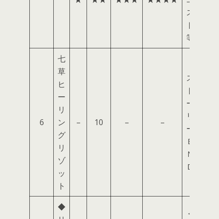
ス
ト
等
七
草
ス
ヒ
ト
ー
ー
リ
リ
6
ン
–
10
–
–
ー
グ
Ｅ
リ
Ｎ
ゾ
Ｄ
ッ
ト
◆
＜