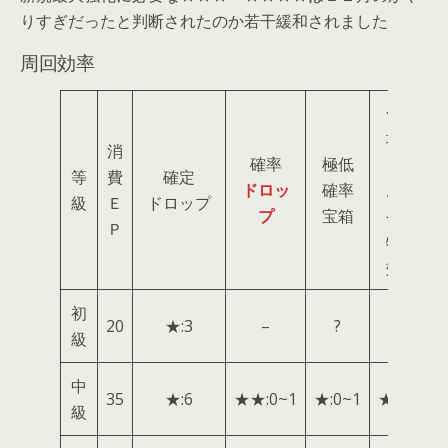
りすぎだったと判断されたのか若干緩和されました
周回効率
今海
域限
消
確率
極低
定
等
費
確定
ドロッ
確率
お宝
級
Ｅ
ドロップ
プ
宝箱
発見
Ｐ
特性
効果
初
20
★:3
–
?
★:1
級
中
35
★:6
★★:0~1
★:0~1
★:1~2
級