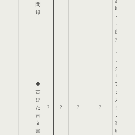
霊
聞
峰
録
＋
＋
所
持
＜
＞
ク
リ
◆
ア
古
ヒ
び
ガ
た
?
?
?
?
シ
古
ノ
文
霊
書
峰