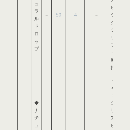
ュ
ヒ
ラ
–
50
4
–
ツ
ル
ジ
ド
ク
ロ
リ
ッ
フ
プ
＋
所
持
＜
４
＞
◆
ク
ナ
リ
チ
ア
ュ
ヒ