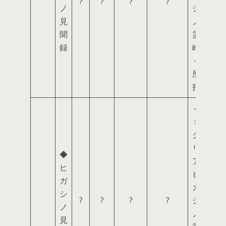
?
?
?
?
ノ
シ
見
ノ
聞
霊
録
峰
＋
所
持
＜
＞
ク
リ
◆
ア
ヒ
ヒ
ガ
ガ
シ
?
?
?
?
シ
ノ
ノ
見