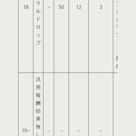
ラ
ツ
18
–
50
12
3
ル
ジ
ド
ク
ロ
リ
ッ
フ
プ
＋
＋
所
持
汎
用
報
酬
効
果
無
19~
–
–
–
–
し