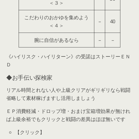
＜３＞
こだわりのおかゆを集めよう
–
40
＜４＞
腕に自信があるなら
–
–
《ハイリスク・ハイリターン》の受諾はストーリーＥＮ
Ｄ
◆お手伝い探検家
リアル時間とれない人や上級クリアがギリギリなら戦闘
省略して素材稼げますし活用しましょう
ＥＰ消費軽減・ドロップ増・おまけ宝箱増効果が無けれ
ば上級余裕でもクリックと戦闘の差異はほぼ無いです
【クリック】