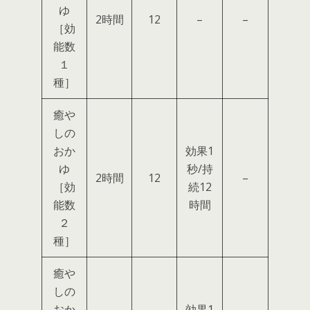
ゆ
2時間
12
–
–
［効
能数
１
種］
癒や
しの
おか
効果1
ゆ
秒/持
2時間
12
–
［効
続12
能数
時間
２
種］
癒や
しの
おか
効果1