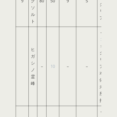
9
ク
80
50
9
5
ク
ソ
リ
ル
ア
ト
＜
１
＞
ヒ
ク
ガ
リ
シ
–
10
–
–
ア
ノ
本
霊
体
峰
未
所
持
＜