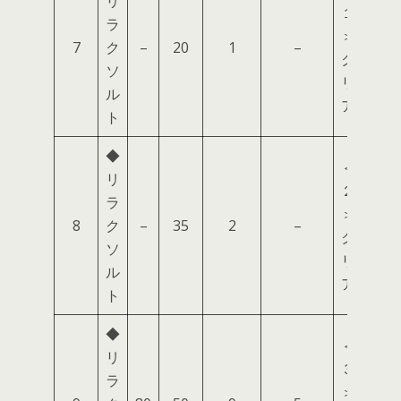
リ
１
ラ
＞
7
ク
–
20
1
–
ク
ソ
リ
ル
ア
ト
◆
＜
リ
２
ラ
＞
8
ク
–
35
2
–
ク
ソ
リ
ル
ア
ト
◆
＜
リ
３
ラ
＞