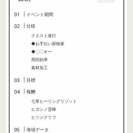
イベント期間
仕様
クエスト進行
◆お手伝い探検家
◆〇〇キー
周回効率
素材加工
目標
報酬
七草ヒーリングリゾット
ヒガシノ霊峰
ヒツジクリフ
海域データ