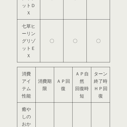
ットＤ
Ｘ
七草ヒ
ーリン
グリゾ
〇
〇
〇
ットＥ
Ｘ
消費
ＡＰ自
ターン
アイ
消費期
ＡＰ回
然
終了時
テム
限
復
回復時
ＨＰ回
性能
短
復
癒や
しの
おか