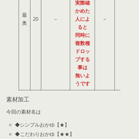
実際確
かめた
最
20
–
人によ
–
–
奥
ると
同時に
複数種
ドロッ
プする
事は
無いよ
うです
素材加工
今回の素材名は
◆シンプルおかゆ【★】
◆こだわりおかゆ【★★】