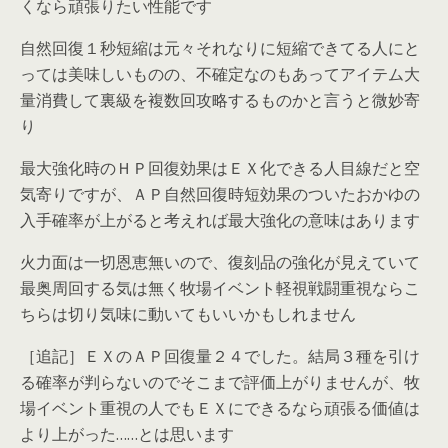
くなら頑張りたい性能です
自然回復１秒短縮は元々それなりに短縮できてる人にと
っては美味しいものの、不確定なのもあってアイテム大
量消費して裏級を複数回攻略するものかと言うと微妙寄
り
最大強化時のＨＰ回復効果はＥＸ化できる人目線だと空
気寄りですが、ＡＰ自然回復時短効果のついたおかゆの
入手確率が上がると考えれば最大強化の意味はあります
火力面は一切恩恵無いので、復刻品の強化が見えていて
最奥周回する気は無く牧場イベント軽視戦闘重視ならこ
ちらは切り気味に動いてもいいかもしれません
［追記］ＥＸのＡＰ回復量２４でした。結局３種を引け
る確率が判らないのでそこまで評価上がりませんが、牧
場イベント重視の人でもＥＸにできるなら頑張る価値は
より上がった……とは思います