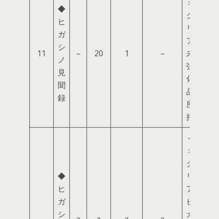
＞
◆
ク
ヒ
リ
ガ
ア
シ
11
–
20
1
–
未
ノ
強
見
化
聞
品
録
所
持
＜
＞
ク
◆
リ
ヒ
ア
ガ
ヒ
シ
ガ