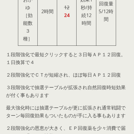
回復量
ゆ
12
秒/持
2時間
5/12時
［効
24
続12
間
能数
時間
３
種］
１段階強化で最短クリックすると３日毎ＡＰ１２回復。
１日換算で４
２段階強化でＣＴが短縮され、ほぼ毎日ＡＰ１２回復
３段階強化で抽選テーブルが拡張され自然回復時短効果
が付く事もあります
最大強化時には抽選テーブルが更に拡張され通常戦闘で
ターン毎回復効果もついたものが手に入る事もあります
２段階強化の恩恵が大きく、ＥＰ回復薬を少々消費で届