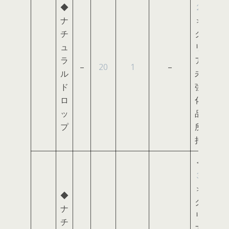
◆
２
ナ
＞
チ
ク
ュ
リ
ラ
ア
–
20
1
–
ル
未
ド
強
ロ
化
ッ
品
プ
所
持
＜
３
＞
◆
ク
ナ
リ
チ
ア