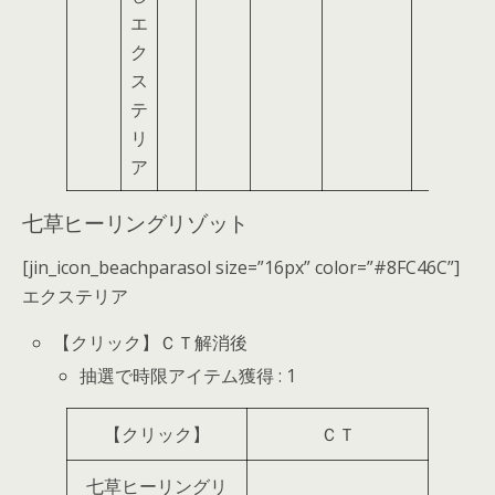
エ
ク
ス
テ
リ
ア
七草ヒーリングリゾット
[jin_icon_beachparasol size=”16px” color=”#8FC46C”]
エクステリア
【クリック】ＣＴ解消後
抽選で時限アイテム獲得 : 1
【クリック】
ＣＴ
七草ヒーリングリ