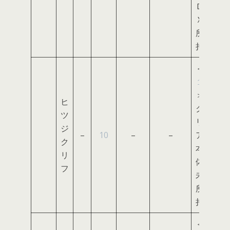
Ｄ
Ｘ
所
持
＜
１
＞
ヒ
ク
ツ
リ
ジ
–
10
–
–
ア
ク
本
リ
体
フ
未
所
持
＜