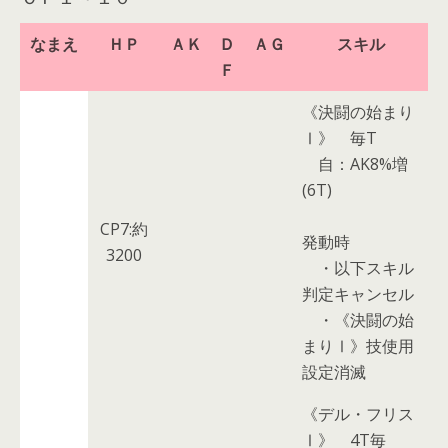
なまえ
ＨＰ
ＡＫ
Ｄ
ＡＧ
スキル
Ｆ
《決闘の始まり
Ⅰ》
毎T
自：AK8%増
(6T)
CP7:約
発動時
3200
・以下スキル
判定キャンセル
・《決闘の始
まりⅠ》技使用
設定消滅
《デル・フリス
Ⅰ》
4T毎