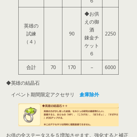
６
◆お供
えの御
英雄の
酒
試練
90
2250
錬金チ
（４）
ケット
６
合計
70
170
–
6000
◆英雄の結晶石
イベント期間限定アクセサリ
倉庫除外
お供の全ステータスを５増加させます。強化すると補正