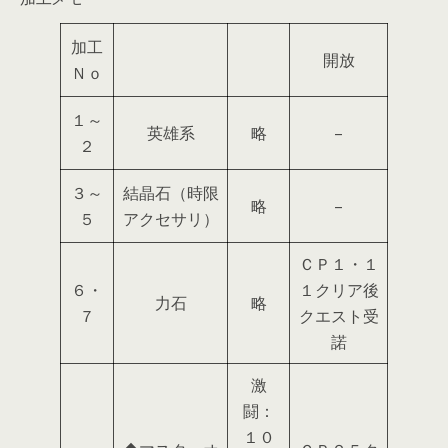
加工
開放
Ｎｏ
１～
英雄系
略
–
２
３～
結晶石（時限
略
–
５
アクセサリ）
ＣＰ１・１
６・
１クリア後
力石
略
７
クエスト受
諾
激
闘：
１０