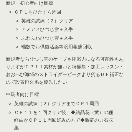
新規・初心者向け目標
ＣＰ１をひたすら周回
英雄の試練（２）クリア
アメアメひつじ雲＋入手
ふわふわひつじ雲＋入手
端数でお供復活薬等汎用報酬回収
新規者ならひつじ雲のケープも即戦力になる可能性もあ
りますがＣＰ１１素材が無いと狩猟祭・加工レッスン・
おおへび海域のストライダービークより劣るＤＦ補正な
ので設置恒久系を優先したい
中級者向け目標
英雄の試練（２）クリアまでＣＰ１周回
ＣＰ１１を１回クリア後、◆結晶花（黄）の種
経由かＣＰ１１周回好みの方で◆激闘の力石収
集