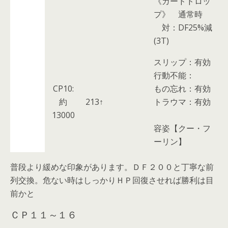
《ガードドロッ
プ》
通常時
対：DF25%減
(3T)
スリップ：
有効
行動不能：
CP10:
もの忘れ：
有効
約
213↑
トラウマ：
有効
13000
容姿【クー・フ
ーリン】
普段より緩めな印象があります。ＤＦ２００と丁寧な前
列交換。危ない時はしっかりＨＰ回復させれば勝利は目
前かと
ＣＰ１１～１６