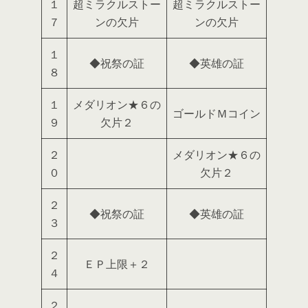
１
超ミラクルストー
超ミラクルストー
７
ンの欠片
ンの欠片
１
◆祝祭の証
◆英雄の証
８
１
メダリオン★６の
ゴールドＭコイン
９
欠片２
２
メダリオン★６の
０
欠片２
２
◆祝祭の証
◆英雄の証
３
２
ＥＰ上限＋２
４
２