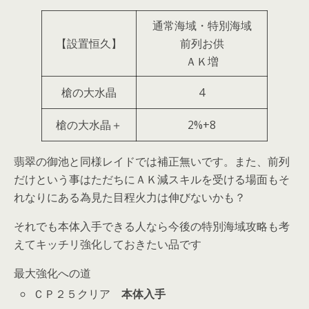
通常海域・特別海域
【設置恒久】
前列お供
ＡＫ増
槍の大水晶
4
槍の大水晶＋
2%+8
翡翠の御池と同様レイドでは補正無いです。また、前列
だけという事はただちにＡＫ減スキルを受ける場面もそ
れなりにある為見た目程火力は伸びないかも？
それでも本体入手できる人なら今後の特別海域攻略も考
えてキッチリ強化しておきたい品です
最大強化への道
ＣＰ２５クリア
本体入手