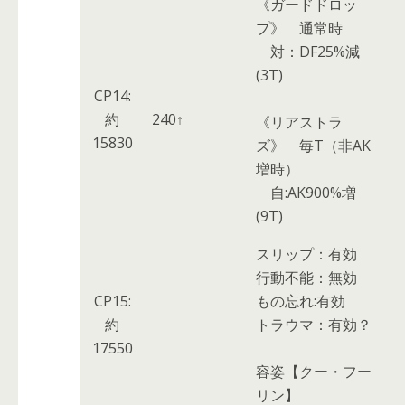
《ガードドロッ
プ》
通常時
対：DF25%減
(3T)
CP14:
約
240↑
《リアストラ
15830
ズ》
毎T
（非AK
増時）
自:AK900%増
(9T)
スリップ：
有効
行動不能：
無効
CP15:
もの忘れ:
有効
約
トラウマ：
有効？
17550
容姿【クー・フー
リン】