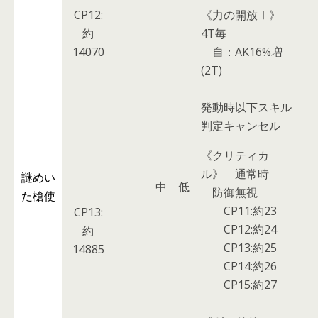
CP12:
《力の開放Ⅰ》
約
4T毎
14070
自：AK16%増
(2T)
発動時以下スキル
判定キャンセル
《クリティカ
ル》
通常時
謎めい
中
低
防御無視
た槍使
CP11:約23
CP13:
CP12:約24
約
CP13:約25
14885
CP14:約26
CP15:約27