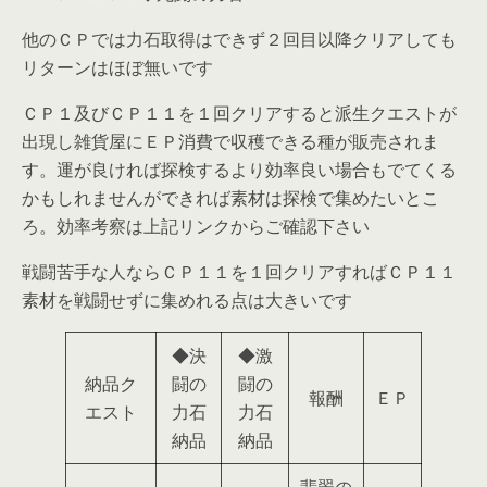
他のＣＰでは力石取得はできず２回目以降クリアしても
リターンはほぼ無いです
ＣＰ１及びＣＰ１１を１回クリアすると派生クエストが
出現し雑貨屋にＥＰ消費で収穫できる種が販売されま
す。運が良ければ探検するより効率良い場合もでてくる
かもしれませんができれば素材は探検で集めたいとこ
ろ。効率考察は上記リンクからご確認下さい
戦闘苦手な人ならＣＰ１１を１回クリアすればＣＰ１１
素材を戦闘せずに集めれる点は大きいです
◆決
◆激
納品ク
闘の
闘の
報酬
ＥＰ
エスト
力石
力石
納品
納品
翡翠の