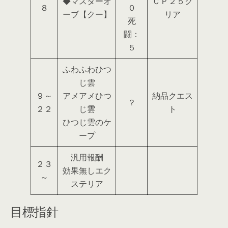
◆マスターオ
ＣＰ２５ク
８
０
ーブ【クー】
リア
死
闘：
５
ふわふわひつ
じ雲
９～
アメアメひつ
納品クエス
？
２２
じ雲
ト
ひつじ雲のケ
ープ
汎用報酬
２３
効果無しエク
～
ステリア
目標指針