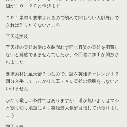
値が１０・２０と伸びます
ＣＰ１素材を要求されるので初めて間もない人以外はで
きれば作りたくないところ
至天花実装
至天後の英雄お供は衣装問わず同じ容姿の英雄を消費し
ないと覚醒できませんでしたが、今回遂に加工が開放さ
れました
要求素材は至天蕾３つなので、証を英雄チャレンジ１２
回分入手してしっかり加工・ＡＬ英雄の覚醒をしないと
いけません
かなり厳しい条件ではありますが、道が無いよりはマシ
と割り切り地道にＡＬ英雄最大覚醒目指して頑張りまし
ょう
加工メモ