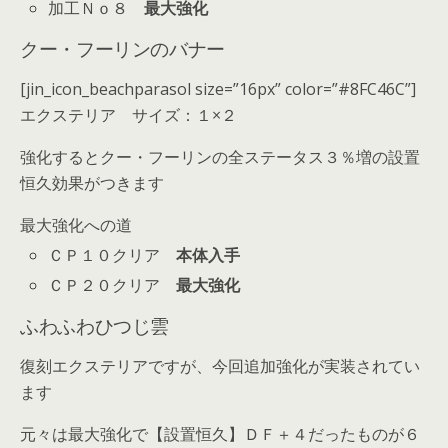
加工Ｎｏ８
最大強化
クー・フーリンのバナー
[jin_icon_beachparasol size=”16px” color=”#8FC46C”]
エクステリア サイズ：１×２
強化するとクー・フーリンの全ステータス３％増の設置
恒久効果がつきます
最大強化への道
ＣＰ１０クリア
本体入手
ＣＰ２０クリア
最大強化
ふわふわひつじ雲
復刻エクステリアですが、今回追加強化が実装されてい
ます
元々は最大強化で【設置恒久】ＤＦ＋４だったものが６