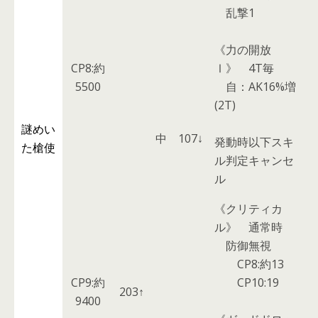
乱撃1
《力の開放
CP8:約
Ⅰ》
4T毎
5500
自：AK16%増
(2T)
謎めい
中
107↓
発動時以下スキ
た槍使
ル判定キャンセ
ル
《クリティカ
ル》
通常時
防御無視
CP8:約13
CP9:約
CP10:19
203↑
9400