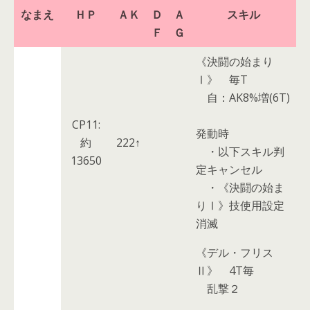
なまえ
ＨＰ
ＡＫ
Ｄ
Ａ
スキル
Ｆ
Ｇ
《決闘の始まり
Ⅰ》
毎T
自：AK8%増(6T)
CP11:
発動時
約
222↑
・以下スキル判
13650
定キャンセル
・《決闘の始ま
りⅠ》技使用設定
消滅
《デル・フリス
Ⅱ》
4T毎
乱撃２