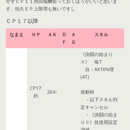
せずＣＰ１１周回報酬狙っておくほうがいいと思いま
す。恒久ＥＰ上限増も無いですし
ＣＰ１７以降
なまえ
ＨＰ
ＡＫ
Ｄ
Ａ
スキル
Ｆ
Ｇ
《決闘の始まり
Ⅱ》
毎T
自：AK16%増
(4T)
CP17:
264↑
発動時
約
・以下スキル判
定キャンセル
・《決闘の始ま
りⅡ》技使用設定
消滅