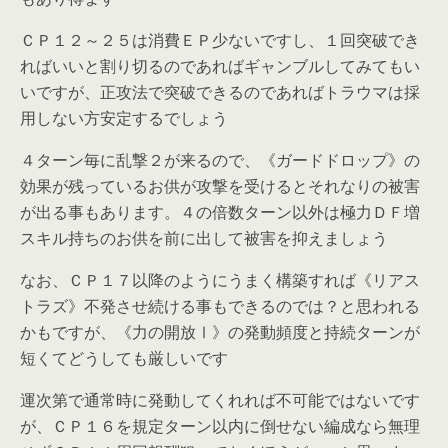
ＣＰ１２～２５は消費ＥＰ少ないですし、１回突破でき
ればいいと割り切るのであればギャンブルしてみてもい
いですが、正攻法で突破できるのであればトラウマは採
用しない方安定するでしょう
４ターン毎に乱撃２が来るので、《ガードドロップ》の
効果が残っているお供が攻撃を受けるとそれなりの被害
が出る事もあります。４の倍数ターン以外は極力ＤＦ増
スキル持ちのお供を前に出して被害を抑えましょう
なお、ＣＰ１７以降のようにうまく構築すれば《リアス
トラズ》不発させ続ける事もできるのでは？と思われる
かもですが、《力の開放Ⅰ》の発動頻度と持続ターンが
短くてどうしても厳しいです
運次第で通常時に発動してくれれば不可能ではないです
が、ＣＰ１６を規定ターン以内に倒せない編成なら無理