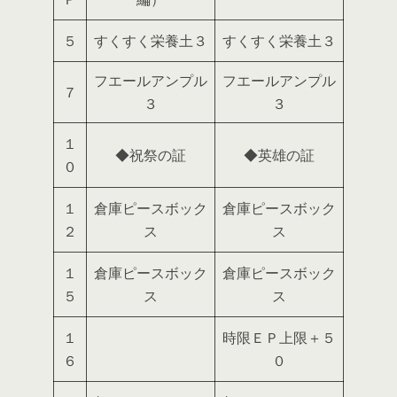
５
すくすく栄養土３
すくすく栄養土３
フエールアンプル
フエールアンプル
７
３
３
１
◆祝祭の証
◆英雄の証
０
１
倉庫ピースボック
倉庫ピースボック
２
ス
ス
１
倉庫ピースボック
倉庫ピースボック
５
ス
ス
１
時限ＥＰ上限＋５
６
０