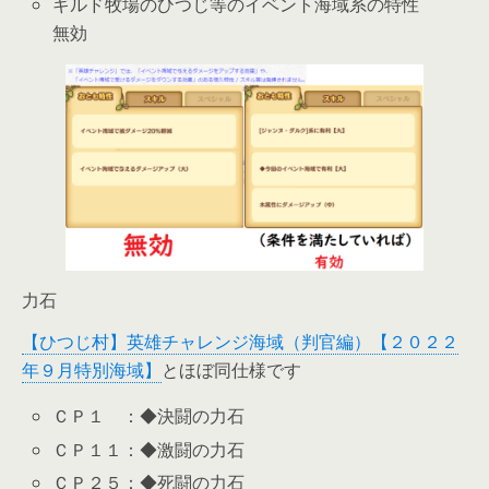
ギルド牧場のひつじ等のイベント海域系の特性
無効
力石
【ひつじ村】英雄チャレンジ海域（判官編）【２０２２
年９月特別海域】
とほぼ同仕様です
ＣＰ１ ：◆決闘の力石
ＣＰ１１：◆激闘の力石
ＣＰ２５：◆死闘の力石