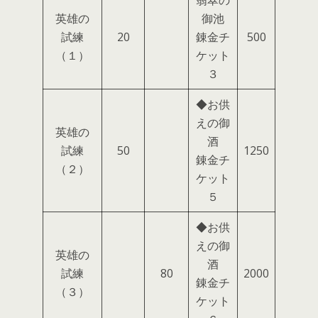
英雄の
御池
試練
20
錬金チ
500
（１）
ケット
３
◆お供
えの御
英雄の
酒
試練
50
1250
錬金チ
（２）
ケット
５
◆お供
えの御
英雄の
酒
試練
80
2000
錬金チ
（３）
ケット