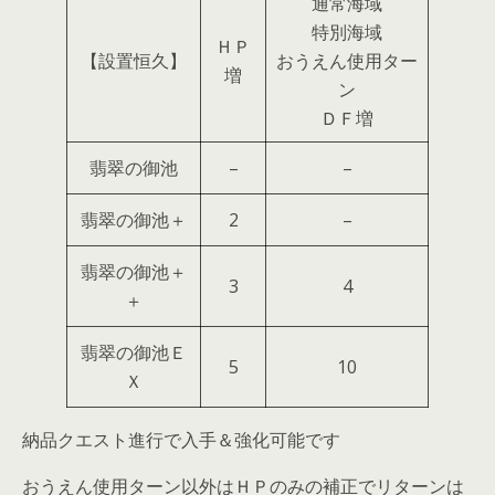
通常海域
特別海域
ＨＰ
【設置恒久】
おうえん使用ター
増
ン
ＤＦ増
翡翠の御池
–
–
翡翠の御池＋
2
–
翡翠の御池＋
3
4
＋
翡翠の御池Ｅ
5
10
Ｘ
納品クエスト進行で入手＆強化可能です
おうえん使用ターン以外はＨＰのみの補正でリターンは