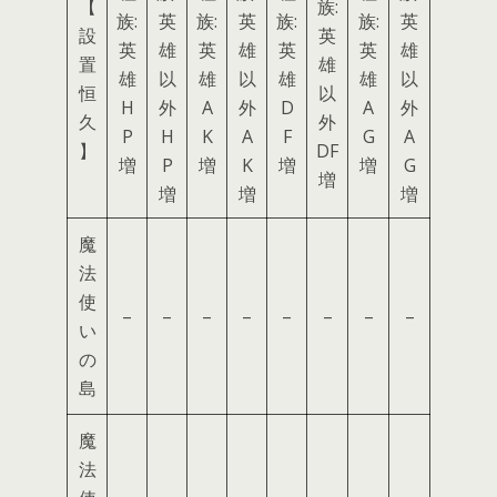
【
族:
族:
英
族:
英
族:
族:
英
設
英
英
雄
英
雄
英
英
雄
置
雄
雄
以
雄
以
雄
雄
以
恒
以
H
外
A
外
D
A
外
久
外
P
H
K
A
F
G
A
】
DF
増
P
増
K
増
増
G
増
増
増
増
魔
法
使
–
–
–
–
–
–
–
–
い
の
島
魔
法