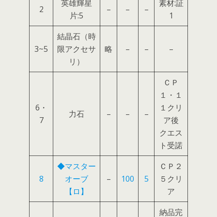
英雄輝星
素材:証
2
–
–
–
片:5
1
結晶石（時
3~5
限アクセサ
略
–
–
–
リ）
ＣＰ
１・１
6・
１クリ
力石
–
–
–
7
ア後
クエス
ト受諾
◆マスター
ＣＰ２
8
オーブ
–
100
5
５クリ
【ロ】
ア
納品完