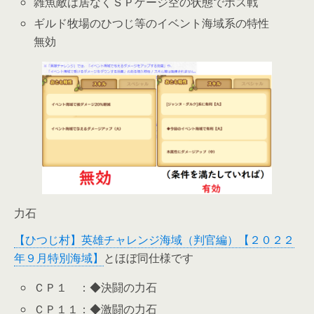
雑魚敵は居なくＳＰゲージ空の状態でボス戦
ギルド牧場のひつじ等のイベント海域系の特性
無効
力石
【ひつじ村】英雄チャレンジ海域（判官編）【２０２２
年９月特別海域】
とほぼ同仕様です
ＣＰ１ ：◆決闘の力石
ＣＰ１１：◆激闘の力石