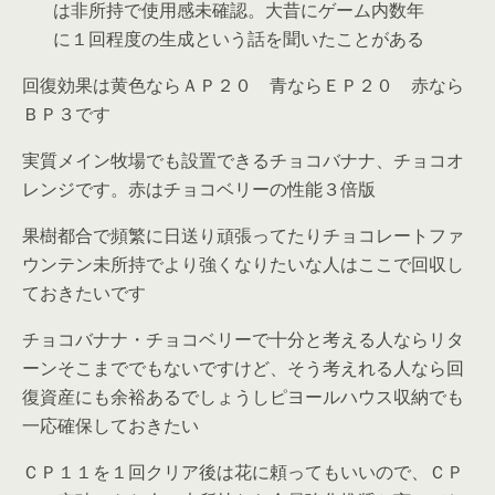
は非所持で使用感未確認。大昔にゲーム内数年
に１回程度の生成という話を聞いたことがある
回復効果は黄色ならＡＰ２０ 青ならＥＰ２０ 赤なら
ＢＰ３です
実質メイン牧場でも設置できるチョコバナナ、チョコオ
レンジです。赤はチョコベリーの性能３倍版
果樹都合で頻繁に日送り頑張ってたりチョコレートファ
ウンテン未所持でより強くなりたいな人はここで回収し
ておきたいです
チョコバナナ・チョコベリーで十分と考える人ならリタ
ーンそこまででもないですけど、そう考えれる人なら回
復資産にも余裕あるでしょうしピヨールハウス収納でも
一応確保しておきたい
ＣＰ１１を１回クリア後は花に頼ってもいいので、ＣＰ