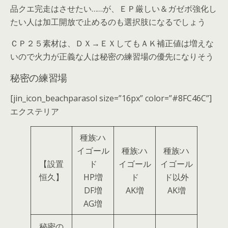
品クエ完走はさせたい……が、ＥＰ厳しい＆ガゼボ強化し
たい人は加工開放で止めるのも選択肢になるでしょう
ＣＰ２５素材は、ＤＸ→ＥＸしてもＡＫ補正値は増えな
いので火力が正義な人は秘密の練習場の優先になりそう
秘密の練習場
[jin_icon_beachparasol size=”16px” color=”#8FC46C”]
エクステリア
種族:ハ
イゴール
種族:ハ
種族:ハ
【設置
ド
イゴール
イゴール
恒久】
HP増
ド
ド以外
DF増
AK増
AK増
AG増
秘密の