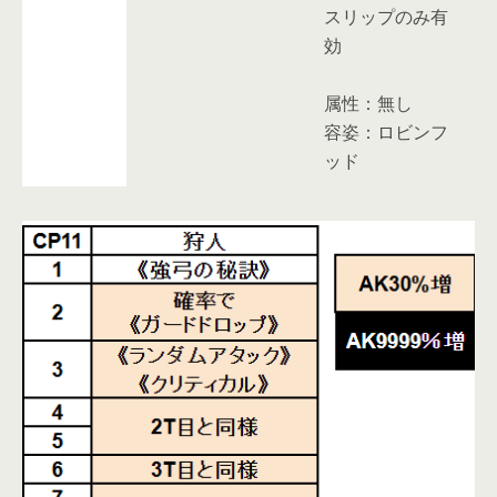
スリップのみ有
効
属性：無し
容姿：ロビンフ
ッド