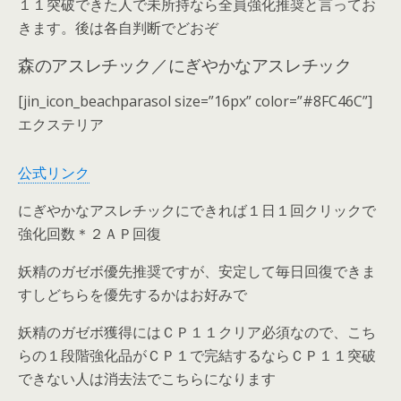
１１突破できた人で未所持なら全員強化推奨と言ってお
きます。後は各自判断でどおぞ
森のアスレチック／にぎやかなアスレチック
[jin_icon_beachparasol size=”16px” color=”#8FC46C”]
エクステリア
公式リンク
にぎやかなアスレチックにできれば１日１回クリックで
強化回数＊２ＡＰ回復
妖精のガゼボ優先推奨ですが、安定して毎日回復できま
すしどちらを優先するかはお好みで
妖精のガゼボ獲得にはＣＰ１１クリア必須なので、こち
らの１段階強化品がＣＰ１で完結するならＣＰ１１突破
できない人は消去法でこちらになります