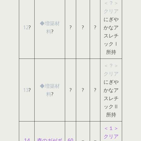
＜？＞
クリア
にぎや
◆増築材
12
?
?
?
?
かなア
料
?
スレチ
ックⅠ
所持
＜？＞
クリア
にぎや
◆増築材
13
?
?
?
?
かなア
料
?
スレチ
ックⅡ
所持
＜１＞
クリア
14
森のガゼボ
60
–
–