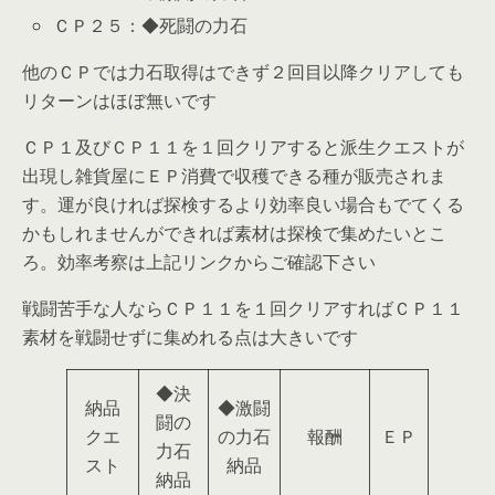
ＣＰ２５：◆死闘の力石
他のＣＰでは力石取得はできず２回目以降クリアしても
リターンはほぼ無いです
ＣＰ１及びＣＰ１１を１回クリアすると派生クエストが
出現し雑貨屋にＥＰ消費で収穫できる種が販売されま
す。運が良ければ探検するより効率良い場合もでてくる
かもしれませんができれば素材は探検で集めたいとこ
ろ。効率考察は上記リンクからご確認下さい
戦闘苦手な人ならＣＰ１１を１回クリアすればＣＰ１１
素材を戦闘せずに集めれる点は大きいです
◆決
納品
◆激闘
闘の
クエ
の力石
報酬
ＥＰ
力石
スト
納品
納品