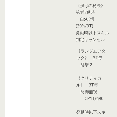
《強弓の秘訣》
第1行動時
自:AK増
(30%/9T)
発動時以下スキル
判定キャンセル
《ランダムアタ
ック》
3T毎
乱撃２
《クリティカ
ル》
3T毎
防御無視
CP11約90
発動時以下スキ