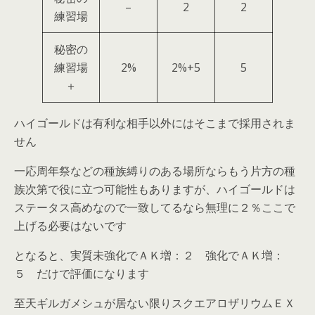
–
2
2
練習場
秘密の
練習場
2%
2%+5
5
＋
ハイゴールドは有利な相手以外にはそこまで採用されま
せん
一応周年祭などの種族縛りのある場所ならもう片方の種
族次第で役に立つ可能性もありますが、ハイゴールドは
ステータス高めなので一致してるなら無理に２％ここで
上げる必要はないです
となると、実質未強化でＡＫ増：２ 強化でＡＫ増：
５ だけで評価になります
至天ギルガメシュが居ない限りスクエアロザリウムＥＸ