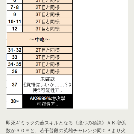
即死ギミックの蓋スキルとなる《強弓の秘訣》ＡＫ増係
数が３０％と、若干普段の英雄チャレンジ同ＣＰより火