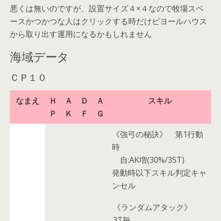
悪くは無いのですが、設置サイズ４×４なので牧場スペ
ースかつかつな人はクリックする時だけピヨールハウス
から取り出す運用になるかもしれません
海域データ
ＣＰ１０
なまえ
Ｈ
Ａ
Ｄ
Ａ
スキル
Ｐ
Ｋ
Ｆ
Ｇ
《強弓の秘訣》
第1行動
時
自:AK増(30%/35T)
発動時以下スキル判定キャ
ンセル
《ランダムアタック》
3T毎