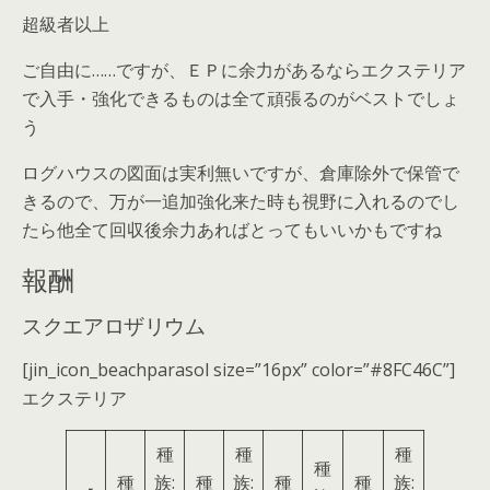
超級者以上
ご自由に……ですが、ＥＰに余力があるならエクステリア
で入手・強化できるものは全て頑張るのがベストでしょ
う
ログハウスの図面は実利無いですが、倉庫除外で保管で
きるので、万が一追加強化来た時も視野に入れるのでし
たら他全て回収後余力あればとってもいいかもですね
報酬
スクエアロザリウム
[jin_icon_beachparasol size=”16px” color=”#8FC46C”]
エクステリア
種
種
種
種
種
族:
種
族:
種
種
族: