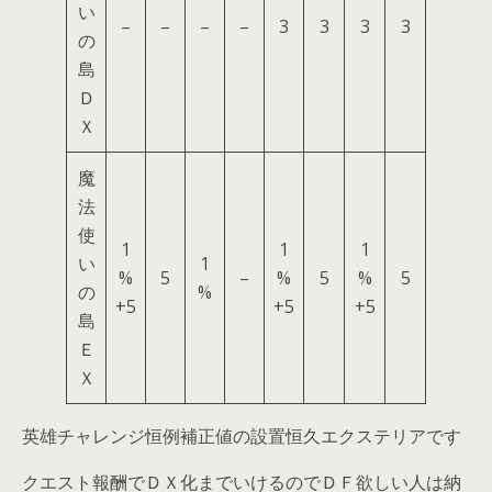
い
–
–
–
–
3
3
3
3
の
島
Ｄ
Ｘ
魔
法
使
1
1
1
い
1
%
5
–
%
5
%
5
の
%
+5
+5
+5
島
Ｅ
Ｘ
英雄チャレンジ恒例補正値の設置恒久エクステリアです
クエスト報酬でＤＸ化までいけるのでＤＦ欲しい人は納