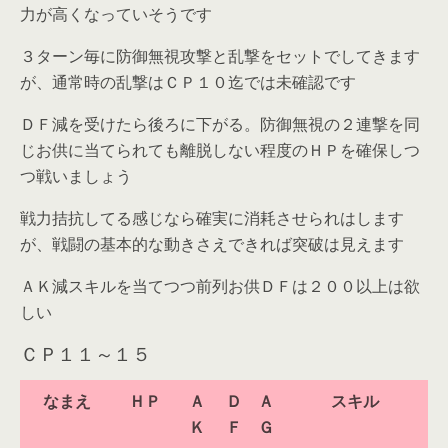
力が高くなっていそうです
３ターン毎に防御無視攻撃と乱撃をセットでしてきます
が、通常時の乱撃はＣＰ１０迄では未確認です
ＤＦ減を受けたら後ろに下がる。防御無視の２連撃を同
じお供に当てられても離脱しない程度のＨＰを確保しつ
つ戦いましょう
戦力拮抗してる感じなら確実に消耗させられはします
が、戦闘の基本的な動きさえできれば突破は見えます
ＡＫ減スキルを当てつつ前列お供ＤＦは２００以上は欲
しい
ＣＰ１１～１５
なまえ
ＨＰ
Ａ
Ｄ
Ａ
スキル
Ｋ
Ｆ
Ｇ