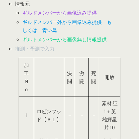
情報元
ギルドメンバーから画像込み提供
ギルドメンバー外から画像込み提供 も
しくは 青い鳥
ギルドメンバーから画像無し情報提供
推測・予測で入力
加
工
決
激
死
開放
Ｎ
闘
闘
闘
ｏ
素材:証
ロビンフッ
1＋英
1
–
–
–
ド【ＡＬ】
雄輝星
片10