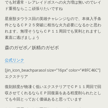
でも対通常・レアレイドボスへの火力増は無いのでレイ
ド重視ならここ頑張りたいですね
星座獣タウラス回の英雄チャレンジなので、本体入手条
件となるＣＰ２５突破に相当な火力必要になるかと思わ
れます。無理そうならＣＰ１１周回でも実利とれますし
素直に逃げましょう
森のガゼボ／妖精のガゼボ
公式リンク
[jin_icon_beachparasol size=”16px” color=”#8FC46C”]
エクステリア
復刻頻度が物凄く低いエクステリアでＣＰ１１周回で回
収させてくれるならＥＰ回復薬をある程度削られたとし
ても今回とっておく価値あると思っています