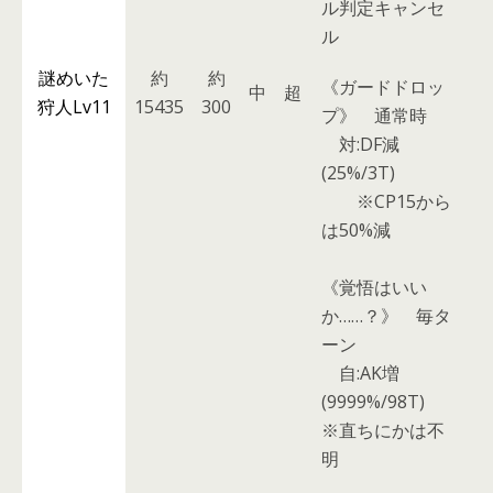
ル判定キャンセ
ル
謎めいた
約
約
《ガードドロッ
中
超
狩人Lv11
15435
300
プ》
通常時
対:DF減
(25%/3T)
※CP15から
は50%減
《覚悟はいい
か……？》
毎タ
ーン
自:AK増
(9999%/98T)
※直ちにかは不
明