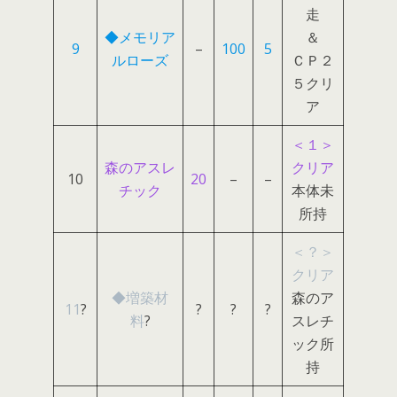
走
◆メモリア
＆
9
–
100
5
ルローズ
ＣＰ２
５クリ
ア
＜１＞
森のアスレ
クリア
10
20
–
–
チック
本体未
所持
＜？＞
クリア
◆増築材
森のア
11
?
?
?
?
料
?
スレチ
ック所
持