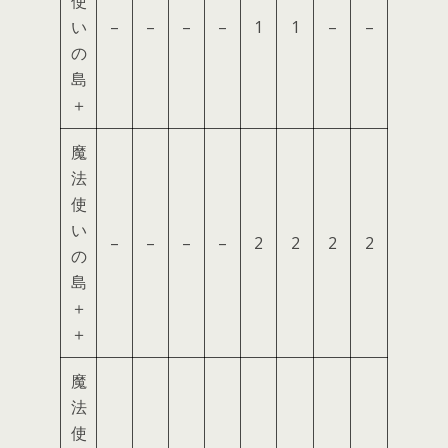
使
い
–
–
–
–
1
1
–
–
の
島
＋
魔
法
使
い
–
–
–
–
2
2
2
2
の
島
＋
＋
魔
法
使