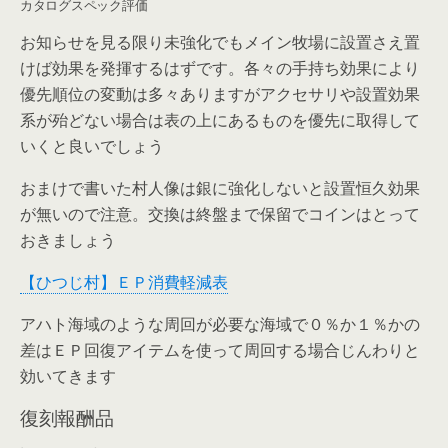
カタログスペック評価
お知らせを見る限り未強化でもメイン牧場に設置さえ置
けば効果を発揮するはずです。各々の手持ち効果により
優先順位の変動は多々ありますがアクセサリや設置効果
系が殆どない場合は表の上にあるものを優先に取得して
いくと良いでしょう
おまけで書いた村人像は銀に強化しないと設置恒久効果
が無いので注意。交換は終盤まで保留でコインはとって
おきましょう
【ひつじ村】ＥＰ消費軽減表
アハト海域のような周回が必要な海域で０％か１％かの
差はＥＰ回復アイテムを使って周回する場合じんわりと
効いてきます
復刻報酬品