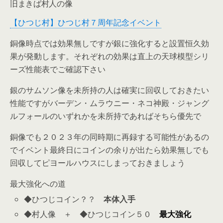
旧まきば村人の像
【ひつじ村】ひつじ村７周年記念イベント
銅像時点では効果無しですが銀に強化すると設置恒久効
果が発動します。それぞれの効果は直上の天球模型シリ
ーズ性能表でご確認下さい
銀のサムソン像を未所持の人は確実に回収しておきたい
性能ですがバーデン・ムラウニー・ネコ神殿・ジャング
ルフォールのいずれかを未所持であればそちら優先で
銅像でも２０２３年の同時期に再録する可能性があるの
でイベント最終日にコインの余りが出たら効果無しでも
回収してピヨールハウスにしまっておきましょう
最大強化への道
◆ひつじコイン？？
本体入手
◆村人像 ＋ ◆ひつじコイン５０
最大強化