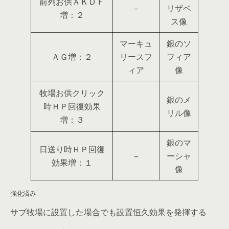
前列お供ＡＫＤＦ
–
リザベ
増：２
ス像
マーキュ
銀のソ
ＡＧ増：２
リースフ
フィア
ィア
像
牧場お供クリック
銀のメ
時ＨＰ回復効果
リル像
増：３
銀のマ
日送り時ＨＰ回復
–
ーシャ
効果増：１
像
強化済み
サブ牧場に設置した場合でも設置恒久効果を発揮する