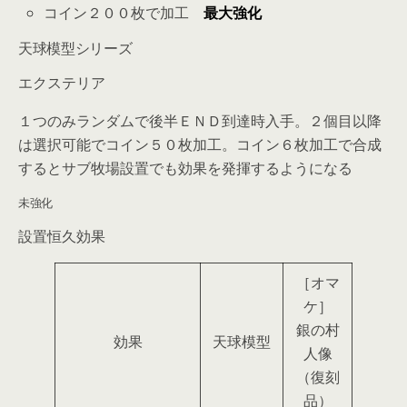
コイン２００枚で加工
最大強化
天球模型シリーズ
エクステリア
１つのみランダムで後半ＥＮＤ到達時入手。２個目以降
は選択可能でコイン５０枚加工。コイン６枚加工で合成
するとサブ牧場設置でも効果を発揮するようになる
未強化
設置恒久効果
［オマ
ケ］
銀の村
効果
天球模型
人像
（復刻
品）