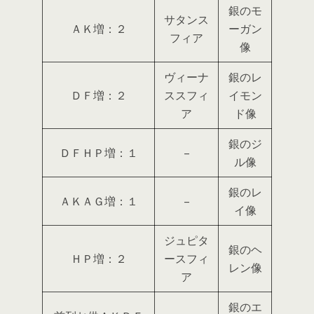
銀のモ
サタンス
ＡＫ増：２
ーガン
フィア
像
ヴィーナ
銀のレ
ＤＦ増：２
ススフィ
イモン
ア
ド像
銀のジ
ＤＦＨＰ増：１
–
ル像
銀のレ
ＡＫＡＧ増：１
–
イ像
ジュピタ
銀のヘ
ＨＰ増：２
ースフィ
レン像
ア
銀のエ