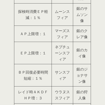
銀のサ
探検時消費ＥＰ軽
ムーンス
ムソン
減：１％
フィア
像
マーズス
銀のク
ＡＰ上限増：１
フィア
レア像
ネプチュ
銀のカ
ＥＰ上限増：１
ーンスフ
イ像
ィア
銀のジ
ＢＰ回復必要時間
サンスフ
ョナサ
短縮：１％
ィア
ン像
レイド時ＡＫＤＦ
ウラヌス
銀の狩
ＨＰ増：３
スフィア
人像