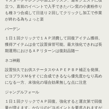
立つ。直前のイベントで入手できたパン窯の小麦粉作り
も種３つ合成して日送り２回してクリックし加工で作業
が終わる為ちょっと楽
バーデン
１日１回クリックで１ＡＰ消費して回復アイテム獲得。
獲得アイテムは全て設置保管可能。最大強化できれば長
期運用におけるＡＰリターンは復刻品随一
ネコ神殿
設置恒久でお供ステータスやＡＰＥＰＢＰ補正を発揮。
ピヨプラスＭをすぐに合成できるなら優先度かなり高め
になる一方、未強化の場合効果無しな点に注意
ジャングルフォール
１日１回クリックでＡＰ回復。強化すると運次第で回復
量が増えます。かなりのピヨポイントを要求されますが