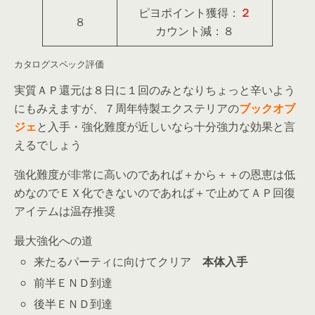
ピヨポイント獲得：
２
８
カウント減：８
カタログスペック評価
実質ＡＰ還元は８日に１回のみとなりちょっと辛いよう
にもみえますが、７周年特製エクステリアの
ブックオブ
ジェ
と入手・強化難度が近しいなら十分強力な効果と言
えるでしょう
強化難度が非常に高いのであれば＋から＋＋の恩恵は低
めなのでＥＸ化できないのであれば＋で止めてＡＰ回復
アイテムは温存推奨
最大強化への道
来たるパーティに向けてクリア
本体入手
前半ＥＮＤ到達
後半ＥＮＤ到達