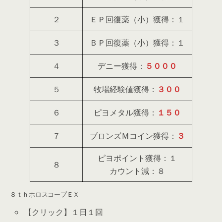
２
ＥＰ回復薬（小）獲得：１
３
ＢＰ回復薬（小）獲得：１
４
デニー獲得：
５０００
５
牧場経験値獲得：
３００
６
ピヨメタル獲得：
１５０
７
ブロンズＭコイン獲得：
３
ピヨポイント獲得：１
８
カウント減：８
８ｔｈホロスコープＥＸ
【クリック】１日１回