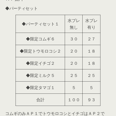
◆パーティセット
水プレ
水プレ
◆パーティセット１
無し
有り
◆限定コムギ６
３０
２７
◆限定トウモロコシ２
２０
１８
◆限定イチゴ２
２０
１８
◆限定ミルク５
２５
２５
◆限定タマゴ１
５
５
合計
１００
９３
コムギのみＡＰ１でトウモロコシとイチゴはＡＰ２で