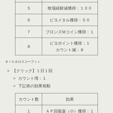
５
牧場経験値獲得：１００
６
ピヨメタル獲得：５０
７
ブロンズＭコイン獲得：１
ピヨポイント獲得：１
８
カウント減：８
８ｔｈホロスコープ＋＋
【クリック】１日１回
カウント増：１
下記表の効果発動
カウント数
効果
１
ＡＰ回復薬（小）獲得：１