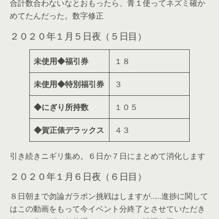
合計数合わないなとおもったら、青１使ってネズミ確か
めてたんだった。数字修正
２０２０年１月５日夜（５日目）
未使用◆福引券
１８
未使用◆特別福引券
３
◆にぎり所持数
１０５
◆賀正俵デラックス
４３
引き続きニギリ集め。６日か７日にまとめて消化します
２０２０年１月６日夜（６日目）
８日朝まで勿論ガラポン挑戦はしますが……進捗に関して
はこの動画をもって今イベント分終了とさせていただき