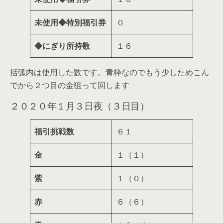
未使用◆特別福引券
０
◆にぎり所持数
１６
括弧内は使用した数です。青枠なのでもう少しためこん
でから２つ目の金狙って回します
２０２０年１月３日夜（３日目）
福引挑戦数
６１
金
１（１）
紫
１（０）
赤
６（６）