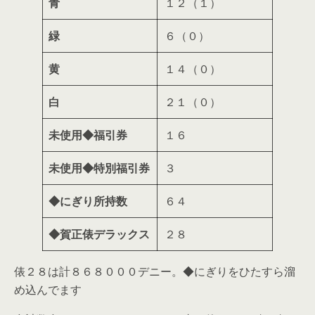
青
１２（１）
緑
６（０）
黄
１４（０）
白
２１（０）
未使用◆福引券
１６
未使用◆特別福引券
３
◆にぎり所持数
６４
◆賀正俵デラックス
２８
俵２８は計８６８０００デニー。◆にぎりをひたすら溜
め込んでます