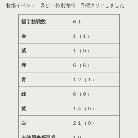
牧場イベント 及び 特別海域 目標クリアしました
福引挑戦数
６１
金
１（１）
紫
１（０）
赤
６（６）
青
１２（１）
緑
６（０）
黄
１４（０）
白
２１（０）
未使用◆福引券
１０