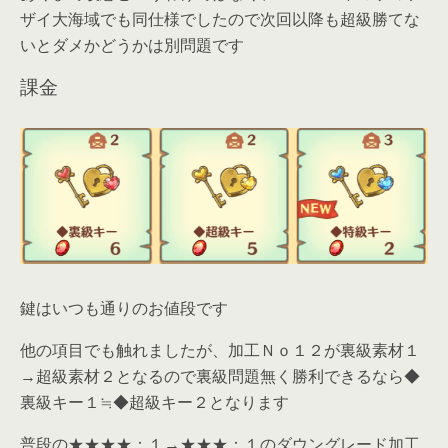
ザイ大海域でも同仕様でしたので次回以降も超級勝てな
いとダメかどうかは別問題です
課金
鍵はいつも通りのお値段です
他の項目でも触れましたが、加工Ｎｏ１２が裏級素材１
→超級素材２となるので裏級問題無く勝利できるなら◆
裏級キー１≒◆超級キー２となります
普段の★★★★：１→★★★：１のダウングレード加工