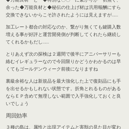
余った◆万能良材と◆秘伝の仕上げ材は汎用報酬にすら
交換できないからこそ許されたようには見えますが……
加工レート都合の対応なのか、繋がり無くても鍵購入数
増える事が好評と運営開発側が判断してくれたら継続し
てくれるかもだし……
とりあえず次の探検は２週間で後半にアニバーサリーも
絡むイレギュラーなので今回限りかどうかわかるのは早
くてもゴールデンウィーク前後になりますね
裏級余裕な人は新規品を最大強化した上で復刻品にも手
を出せるかもしれない状態です。折角とれるものがある
ならＥＰ含めて無理しない範囲で入手強化しておくと良
いでしょう
周回効率
３種の島は、属性と出現アイテムと害獣の見た目が変わ