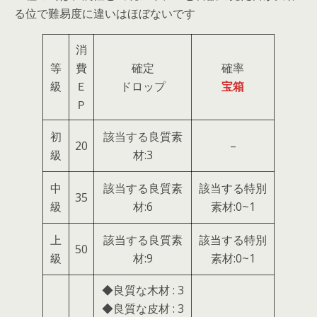
る位で難易度に違いはほぼないです
消
等
費
確定
確率
級
Ｅ
ドロップ
宝箱
Ｐ
初
該当する良質素
20
–
級
材:3
中
該当する良質素
該当する特別
35
級
材:6
素材:0~1
上
該当する良質素
該当する特別
50
級
材:9
素材:0~1
◆良質な木材 : 3
◆良質な皮材 : 3