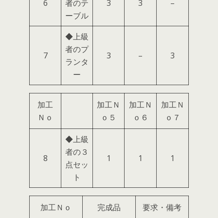
6
者のテ
3
3
–
ーブル
◆上級
者のプ
7
3
–
3
ランタ
ー
加工
加工Ｎ
加工Ｎ
加工Ｎ
Ｎｏ
ｏ５
ｏ６
ｏ７
◆上級
者の３
8
1
1
1
点セッ
ト
加工Ｎｏ
完成品
要求・備考