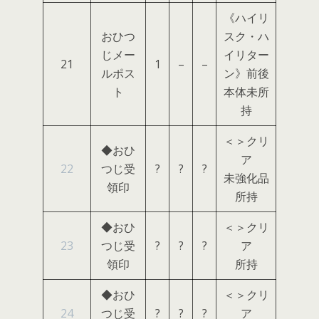
《ハイリ
おひつ
スク・ハ
じメー
イリター
21
1
–
–
ルポス
ン》前後
ト
本体未所
持
＜＞クリ
◆おひ
ア
22
つじ受
?
?
?
未強化品
領印
所持
◆おひ
＜＞クリ
23
つじ受
?
?
?
ア
領印
所持
◆おひ
＜＞クリ
24
つじ受
?
?
?
ア