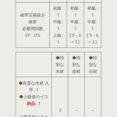
初級 :
初級 :
初級 :
確率宝箱抜き
1
1
1
換算
中級 :
中級 :
中級 :
必要周回数
1
1
1
EP : 215
上級 :
[ 9 – 6
[ 9 – 6
1
= 3 ]
= 3 ]
◆特
◆特
◆特
別な
別な
別な
木材
皮材
石材
◆良質な木材
入
手
: 1
◆上級者のイス
納品
: 1
3
–
–