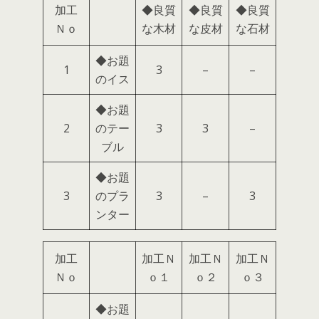
加工
◆良質
◆良質
◆良質
Ｎｏ
な木材
な皮材
な石材
◆お題
1
3
–
–
のイス
◆お題
2
のテー
3
3
–
ブル
◆お題
3
のプラ
3
–
3
ンター
加工
加工Ｎ
加工Ｎ
加工Ｎ
Ｎｏ
ｏ１
ｏ２
ｏ３
◆お題