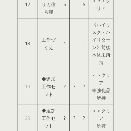
＜３＞ク
17
リカ信
5
–
5
リア
号弾
《ハイリ
スク・ハ
工作づ
イリター
18
1
–
–
くえ
ン》前後
本体未所
持
＜＞クリ
◆追加
ア
19
工作セ
?
?
?
未強化品
ット
所持
◆追加
＜＞クリ
20
工作セ
?
?
?
ア
ット
所持