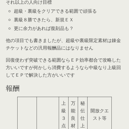
それ以上の人向け目標
超級・裏級をクリアできる範囲で頑張る
裏級８勝できたら、新規ＥＸ
更に余力があれば復刻品も？
他の項目でも書きましたが、超級や裏級限定素材は錬金
チケットなどの汎用報酬品にはなりません
回復使わず突破できる範囲ならＥＰ効率都合で攻略した
方いいですが何かしら消費するようなら中級なり上級回
してＥＰで解決した方がいいです
報酬
上
万
秘
級
能
伝
開放クエ
３
良
仕
スト等
点
材
上