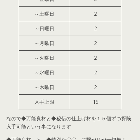
～土曜日
2
～日曜日
2
～月曜日
2
～火曜日
2
～水曜日
2
～木曜日
2
入手上限
15
なので◆万能良材と◆秘伝の仕上げ材を１５個ずつ探険
入手可能という事になります
◆万能良材 と ◆特別な〇〇 に繋がりが一切無く、