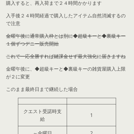
購入すると、再入荷まで２４時間かかります
入手後２４時間経過で購入したアイテム自然消滅するの
で注意
金曜午後に通常購入枠とは別に◆超級キーと◆裏級キー
１個ずつデニー販売開始
これで一応全勝すれば鍵課金せず最大強化に届きますね
金曜午後に、◆超級キーと◆裏級キーの雑貨屋購入上限
が２に変更
このまま最終日まで継続した場合
クエスト受諾時支
1
給
～金曜日
2