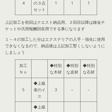
4
の３点
1
1
1
セット
上記加工を初回はクエスト納品用。２回目以降は錬金チ
ケットや汎用報酬回収用でする事になります
１～４の加工した分はエクステリアの入手・強化に使用
できなくなるので、納品後は上記加工暫くしないように
しましょう
加工
◆特別
◆特別
◆特別
Ｎｏ
な木材
な皮材
な石材
◆上級
5
者のイ
3
–
–
ス
◆上級