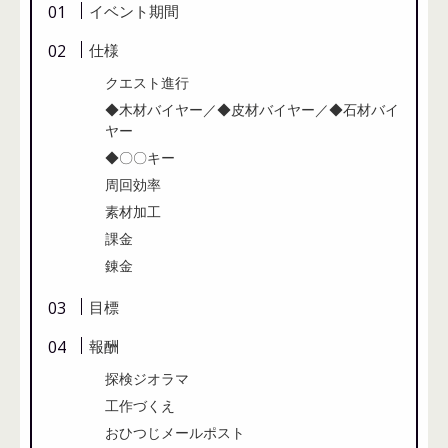
イベント期間
仕様
クエスト進行
◆木材バイヤー／◆皮材バイヤー／◆石材バイ
ヤー
◆〇〇キー
周回効率
素材加工
課金
錬金
目標
報酬
探検ジオラマ
工作づくえ
おひつじメールポスト