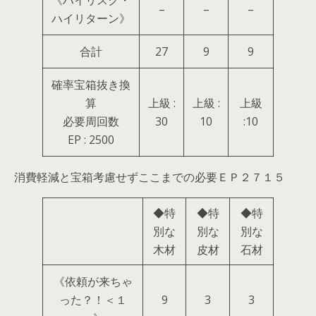
《ハイリスク・
–
–
–
ハイリターン》
合計
27
9
9
確率宝箱抜き換
算
上級 :
上級 :
上級
必要周回数
30
10
:10
EP : 2500
消費軽減と宝箱考慮せずここまでの必要ＥＰ２７１５
◆特
◆特
◆特
別な
別な
別な
木材
皮材
石材
《依頼が来ちゃ
った？！＜１
9
3
3