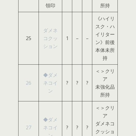
領印
所持
《ハイリ
スク・ハ
ダメネ
イリター
25
コクッ
1
–
–
ン》前後
ション
本体未所
持
＜＞クリ
◆ダメ
ア
26
ネコイ
?
?
?
未強化品
ン
所持
＜＞クリ
ア
◆ダメ
ダメネコ
27
ネコイ
?
?
?
クッショ
ン