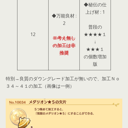
◆秘伝の仕
上げ材 : 1
◆万能良材 :
2
普段の
12
★★★★１
※考え無し
↓
の加工は非
★★★１
推奨
の個数増加
版
特別→良質のダウングレード加工が無いので、加工Ｎｏ
３４～４１の加工（画像は一例）