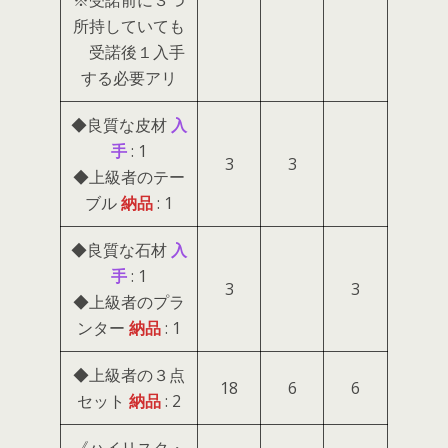
※受諾前に３つ
所持していても
受諾後１入手
する必要アリ
◆良質な皮材
入
手
: 1
3
3
◆上級者のテー
ブル
納品
: 1
◆良質な石材
入
手
: 1
3
3
◆上級者のプラ
ンター
納品
: 1
◆上級者の３点
18
6
6
セット
納品
: 2