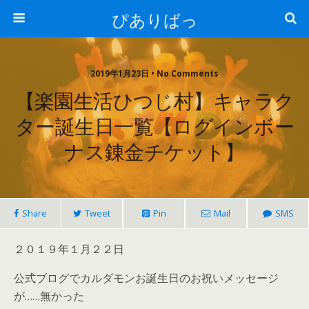
ぴありばっ
2019年1月23日 • No Comments
【楽園生活ひつじ村】キャラク
ター誕生日一覧【ログインボー
ナス錬金チケット】
Share
Tweet
Pin
Mail
SMS
２０１９年１月２２日
公式ブログでカルダモンお誕生日のお祝いメッセージ
が……無かった