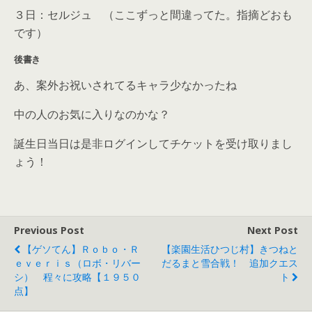
３日：セルジュ （ここずっと間違ってた。指摘どおも
です）
後書き
あ、案外お祝いされてるキャラ少なかったね
中の人のお気に入りなのかな？
誕生日当日は是非ログインしてチケットを受け取りまし
ょう！
Previous Post
Next Post
【ゲソてん】Ｒｏｂｏ・Ｒ
【楽園生活ひつじ村】きつねと
Ｅｖｅｒｉｓ（ロボ・リバー
だるまと雪合戦！ 追加クエス
シ） 程々に攻略【１９５０
ト
点】