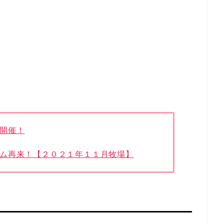
開催！
ム再来！【２０２１年１１月牧場】