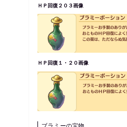
ＨＰ回復２０３画像
ＨＰ回復１・２０画像
ブラミーの宝物