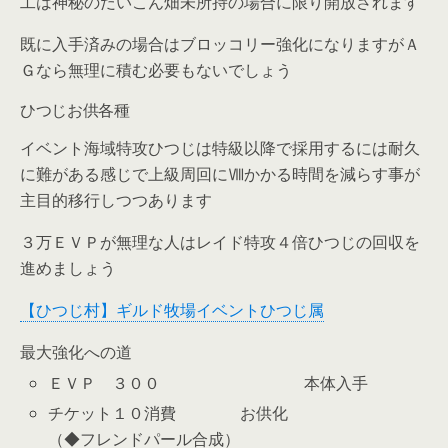
工は神秘のだいこん畑未所持の場合に限り開放されます
既に入手済みの場合はブロッコリー強化になりますがＡ
Ｇなら無理に積む必要もないでしょう
ひつじお供各種
イベント海域特攻ひつじは特級以降で採用するには耐久
に難がある感じで上級周回にⅧかかる時間を減らす事が
主目的移行しつつあります
３万ＥＶＰが無理な人はレイド特攻４倍ひつじの回収を
進めましょう
【ひつじ村】ギルド牧場イベントひつじ属
最大強化への道
ＥＶＰ ３００ 本体入手
チケット１０消費 お供化
（◆フレンドパール合成）