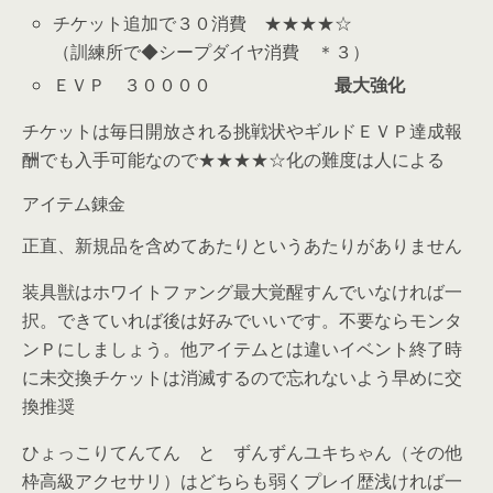
チケット追加で３０消費 ★★★★☆
（訓練所で◆シープダイヤ消費 ＊３）
ＥＶＰ ３００００
最大強化
チケットは毎日開放される挑戦状やギルドＥＶＰ達成報
酬でも入手可能なので★★★★☆化の難度は人による
アイテム錬金
正直、新規品を含めてあたりというあたりがありません
装具獣はホワイトファング最大覚醒すんでいなければ一
択。できていれば後は好みでいいです。不要ならモンタ
ンＰにしましょう。他アイテムとは違いイベント終了時
に未交換チケットは消滅するので忘れないよう早めに交
換推奨
ひょっこりてんてん と ずんずんユキちゃん（その他
枠高級アクセサリ）はどちらも弱くプレイ歴浅ければ一