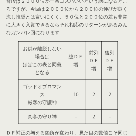
普段は２０００位が一番コスパいいという話になるとこ
ろですが、今回は２０００位から２００位の伸びが良く
流し推奨とは言いにくく、５０位と２００位の差も非常
に大きく入賞できるならそれ相応のリターンがあるみん
なガンバレ回になります
お供が離脱しない
前列
後列
場合は
総ＤＦ
ＤＦ
ＤＦ
ほぼこの表と同義
増
増
増
となる
ゴッドオブロマン
ス
10
2
2
厳寒の守護神
真冬の守り神
–
2
–
ＤＦ補正の与える箇所が変わり、見た目の数値こそ同じ