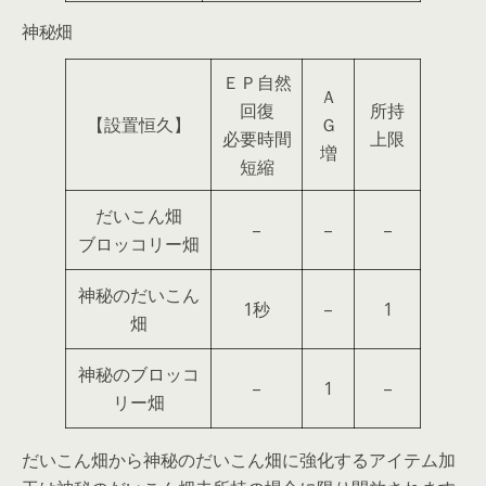
神秘畑
ＥＰ自然
Ａ
回復
所持
【設置恒久】
Ｇ
必要時間
上限
増
短縮
だいこん畑
–
–
–
ブロッコリー畑
神秘のだいこん
1秒
–
1
畑
神秘のブロッコ
–
1
–
リー畑
だいこん畑から神秘のだいこん畑に強化するアイテム加