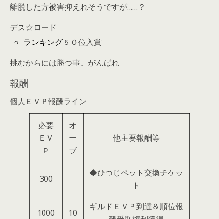
離脱した方被害抑えれそうですが……？
デス☆ロード
ランキング
５０位入賞
挑むからには勝つ事。がんばれ
報酬
個人ＥＶＰ報酬ライン
必要
オ
ＥＶ
ー
他主要報酬等
Ｐ
ブ
◆ひつじペット交換チケッ
300
ト
ギルドＥＶＰ到達＆順位報
1000
10