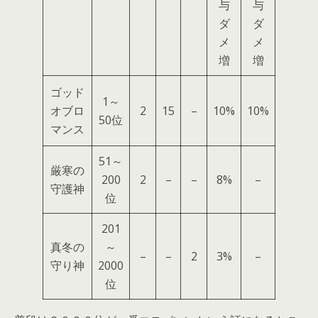
与
与
ダ
ダ
メ
メ
増
増
ゴッド
1～
オブロ
2
15
–
10%
10%
50位
マンス
51～
厳寒の
200
2
–
–
8%
–
守護神
位
201
真冬の
～
–
–
2
3%
–
守り神
2000
位