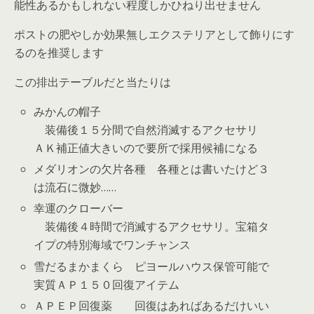
能性あるかもしれない程度しかひねり出せません
ポストの肥やしか効果無しエクステリアとして飾りにす
るのを推奨します
この排出テーブルだと当たりは
みかんの帽子
装備後１５分間で自然消滅するアクセサリ
ＡＫ補正値大きいので要所で採用候補になる
メダリオンの欠片各種 各種とは書いたけど３
は流石に微妙……
幸運のクローバー
装備後４時間で消滅するアクセサリ。宝箱タ
イプの特別海域でワンチャンス
雪だるまかまくら ピヨールハウス保管可能で
実質ＡＰ１５０回復アイテム
ＡＰＥＰ回復薬 回復はあればあるだけいい