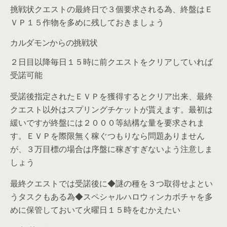
挑戦状クエストの最終日で３個要求される為、終盤はＥ
ＶＰ１５作物を多めに残しておきましょう
カルダモンからの挑戦状
２日目以降毎日１５時に前クエストをクリアしていれば
受諾可能
受諾後指定されたＥＶＰを獲得するとクリア出来、最終
クエスト以外はスプリングチケットが貰えます。最初は
緩いですが終盤には２０００等結構な量を要求されま
す。ＥＶＰを際限無く稼ぐつもりなら問題ありません
が、３万目標の場合は序盤に稼ぎすぎないよう注意しま
しょう
最終クエストでは受諾後に◆謎の種を３つ取得せよとい
うタスクもある為◆スペシャルハロウィンカボチャを多
めに保管しておいて火曜日１５時をむかえたい