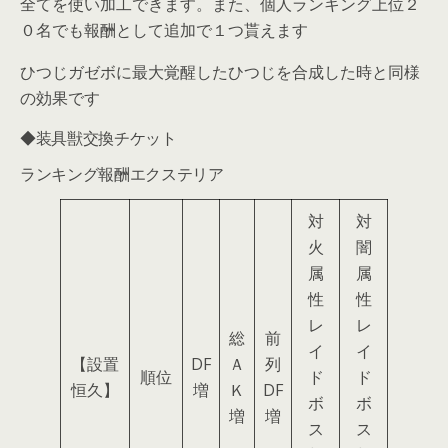
全てを使い加工できます。また、個人ランキング上位２
０名でも報酬として追加で１つ貰えます
ひつじガゼボに最大覚醒したひつじを合成した時と同様
の効果です
◆装具獣交換チケット
ランキング報酬エクステリア
対
対
火
闇
属
属
性
性
レ
レ
総
前
イ
イ
【設置
DF
Ａ
列
順位
ド
ド
恒久】
増
Ｋ
DF
ボ
ボ
増
増
ス
ス