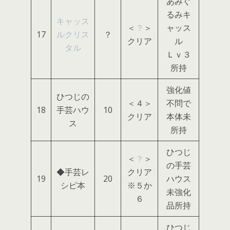
あみぐ
るみキ
キャッス
＜
？
＞
ャッス
17
ルクリス
？
クリア
ル
タル
Ｌｖ３
所持
強化値
ひつじの
＜４＞
不問で
18
手芸ハウ
10
クリア
本体未
ス
所持
ひつじ
＜
？
＞
の手芸
◆手芸レ
クリア
19
20
ハウス
シピ本
※５か
未強化
６
品所持
ひつじ