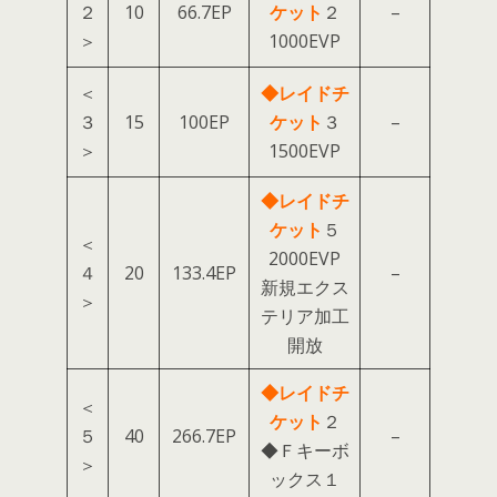
２
10
66.7EP
ケット
２
–
＞
1000EVP
＜
◆レイドチ
３
15
100EP
ケット
３
–
＞
1500EVP
◆レイドチ
ケット
５
＜
2000EVP
４
20
133.4EP
–
新規エクス
＞
テリア加工
開放
◆レイドチ
＜
ケット
２
５
40
266.7EP
–
◆Ｆキーボ
＞
ックス１