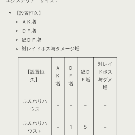
エクステリア サイズ：
【設置恒久】
ＡＫ増
ＤＦ増
総ＤＦ増
対レイドボス与ダメージ増
対レイ
Ａ
Ｄ
【設置恒
総Ｄ
ドボス
Ｋ
Ｆ
久】
Ｆ増
与ダメ
増
増
増
ふんわりハ
–
–
–
–
ウス
ふんわりハ
–
1
5
–
ウス＋