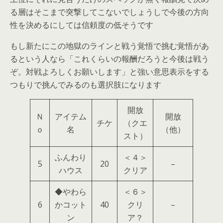
る層はそこまで突撃してこないでしょうしで今後の方向
性を決めるにしては信頼度の低そうです
もし新たにこの地獄のラインと戦う覚悟で挑む覚悟があ
るという人なら「これくらいの報酬だろうと今後は戦う
ぞ。対戦よろしくお願いします」と強い意思表示をする
つもりで挑んでみるのも選択肢になります
開放
Ｎ
アイテム
開放
チケ
（クエ
ｏ
名
（他）
スト）
ふんわり
＜４＞
5
20
–
ハウス
クリア
◆やわら
＜６＞
6
かコット
40
クリ
–
ン
ア？