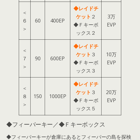
◆レイドチ
＜
ケット
２
3万
６
60
400EP
◆Ｆキーボ
EVP
＞
ックス２
◆レイドチ
＜
ケット
３
10万
７
90
600EP
◆Ｆキーボ
EVP
＞
ックス３
◆レイドチ
＜
ケット
３
20万
８
150
1000EP
◆Ｆキーボ
EVP
＞
ックス５
◆フィーバーキー／◆Ｆキーボックス
◆フィーバーキーが倉庫にあるとフィーバーの島を探検