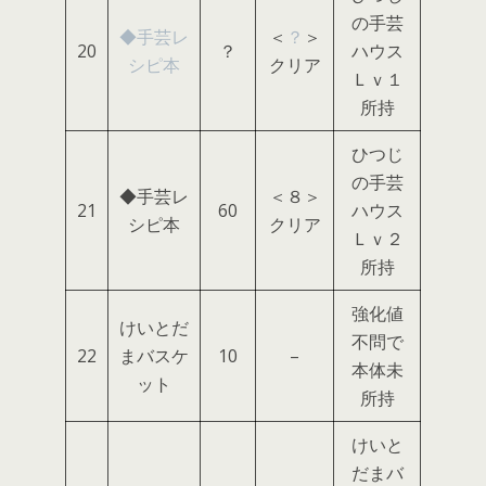
の手芸
◆手芸レ
＜
？
＞
20
？
ハウス
シピ本
クリア
Ｌｖ１
所持
ひつじ
の手芸
◆手芸レ
＜８＞
21
60
ハウス
シピ本
クリア
Ｌｖ２
所持
強化値
けいとだ
不問で
22
まバスケ
10
–
本体未
ット
所持
けいと
だまバ