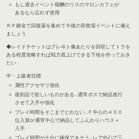
もし過去イベント報酬のリスのマロンカフェが
あるなら忘れず使用
ＲＰ錬金で回復薬を集めて今後の良牧場イベントに備え
ましょう
◆レイドチケットはグレヰト像あたりを回収してトラを
ある程度攻略すれば戦力底上げできる下地を作っておき
たい
中・上級者目標
属性アクセサリ強化
復刻品で欲しいものがある…通常ボスで納品進行
させて入手や強化
プレイ時間をそこまでとれない…Ｆ中心の４００
位入賞or通常中心で納品してふんわりハウス＋
入手
プレイ時間が十分に確保できそう…レア中心で三