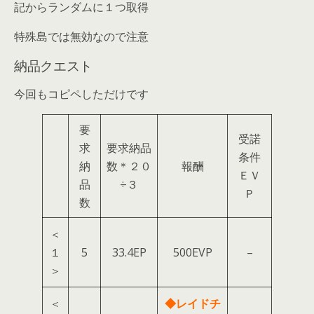
記からランダムに１つ取得
特殊島では無効なので注意
納品クエスト
今回もコピペしただけです
要
受諾
求
要求納品
条件
納
数＊２０
報酬
ＥＶ
品
÷３
Ｐ
数
＜
１
5
33.4EP
500EVP
–
＞
＜
◆レイドチ