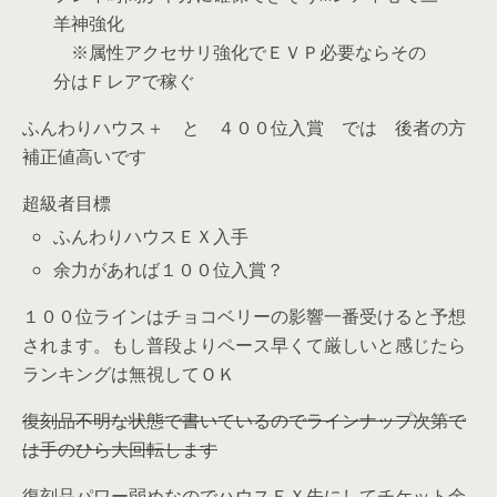
羊神強化
※属性アクセサリ強化でＥＶＰ必要ならその
分はＦレアで稼ぐ
ふんわりハウス＋ と ４００位入賞 では 後者の方
補正値高いです
超級者目標
ふんわりハウスＥＸ入手
余力があれば１００位入賞？
１００位ラインはチョコベリーの影響一番受けると予想
されます。もし普段よりペース早くて厳しいと感じたら
ランキングは無視してＯＫ
復刻品不明な状態で書いているのでラインナップ次第で
は手のひら大回転します
復刻品パワー弱めなのでハウスＥＸ先にしてチケット余