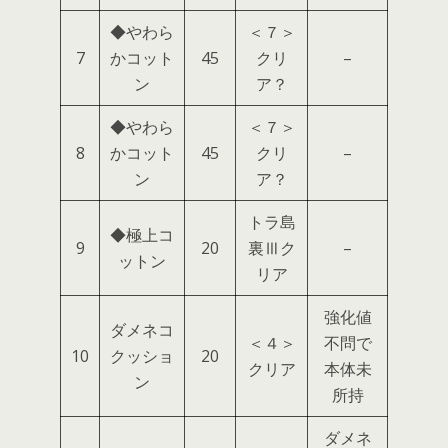
◆やわら
＜７＞
7
かコット
45
クリ
–
ン
ア？
◆やわら
＜７＞
8
かコット
45
クリ
–
ン
ア？
トラ島
◆極上コ
9
20
裏Ⅲク
–
ットン
リア
強化値
ダメネコ
＜４＞
不問で
10
クッショ
20
クリア
本体未
ン
所持
ダメネ