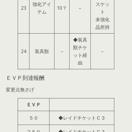
強化アイ
スケッ
23
10？
–
テム
ト
未強化
品所持
◆装具
獣チケ
24
装具獣
–
–
ット経
由
ＥＶＰ到達報酬
変更点無さげ
ＥＶＰ
５０
◆レイドチケットＣ３
２５０
◆レイドチケットＣ３