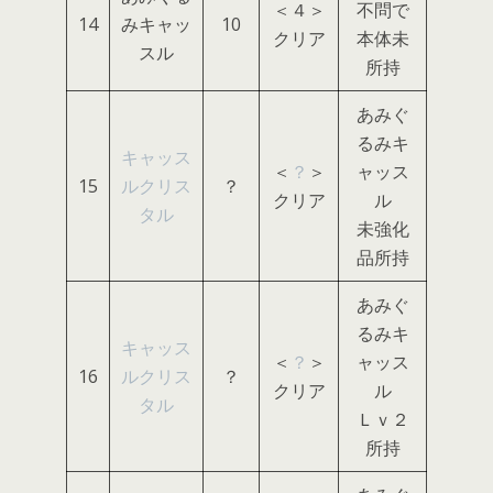
＜４＞
不問で
14
みキャッ
10
クリア
本体未
スル
所持
あみぐ
るみキ
キャッス
＜
？
＞
ャッス
15
ルクリス
？
クリア
ル
タル
未強化
品所持
あみぐ
るみキ
キャッス
＜
？
＞
ャッス
16
ルクリス
？
クリア
ル
タル
Ｌｖ２
所持