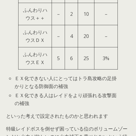
ふんわりハ
–
2
10
–
ウス＋＋
ふんわりハ
–
4
20
–
ウスＤＸ
ふんわりハ
5
6
25
3%
ウスＥＸ
ＥＸ化できない人にとってはトラ島攻略の足掛
かりとなる防御面の補強
ＥＸ化できる人はレイドをより頑張れる攻撃面
の補強
といった考えで設定されたものかと思われます
特級レイドボスを倒せず困っている位のボリュームゾー