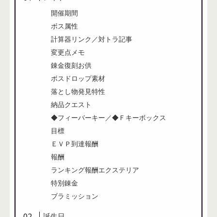
開催期間
ボス属性
計算器リンク／対トラ記事
変更点メモ
錬金復刻お供
ボスドロップ素材
落とし物発見特性
納品クエスト
◆フィーバーキー／◆Ｆキーボックス
目標
ＥＶＰ到達報酬
報酬
ランキング報酬エクステリア
特別錬金
ブラミッション
誕生日